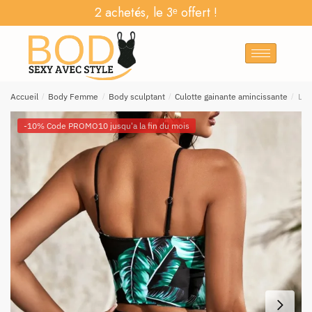
2 achetés, le 3ᵉ offert !
Accueil
/
Body Femme
/
Body sculptant
/
Culotte gainante amincissante
/
L’E
-10% Code PROMO10 jusqu'a la fin du mois