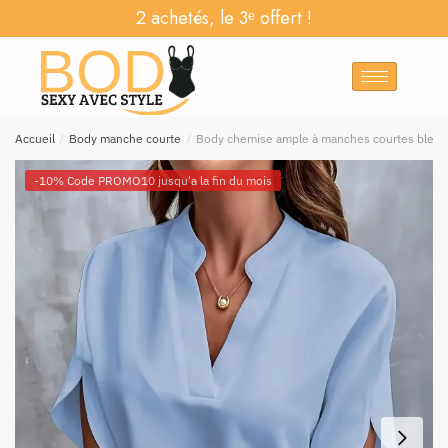
2 achetés, le 3ᵉ offert !
Accueil
/
Body manche courte
/
Body chemise ample à manches courtes bleu
-10% Code PROMO10 jusqu'a la fin du mois