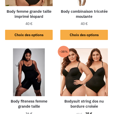
Body femme grande taille
Body combinaison tricotée
imprimé léopard
moulante
40
€
40
€
Choix des options
Choix des options
-38%
Body fiteness femme
Bodysuit string dos nu
grande taille
bordure croisée
36
€
25
€
40
€