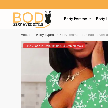
Body Femme
Body L
Accueil
Body pyjama
Body femme fleuri habillé vert à
/
/
-10% Code PROMO10 jusqu'a la fin du mois