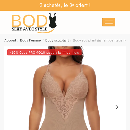
2 achetés, le 3ᵉ offert !
Accueil
/
Body Femme
/
Body sculptant
/
Body sculptant gainant dentelle fleur
-10% Code PROMO10 jusqu'a la fin du mois