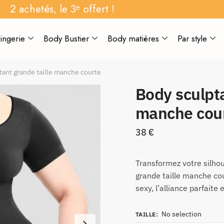
2 achetés, le 3ᵉ offert !
ingerie
Body Bustier
Body matières
Par style
tant grande taille manche courte
Body sculpta
manche cou
38
€
Transformez votre silhou
grande taille manche co
sexy, l’alliance parfaite
No selection
TAILLE
: