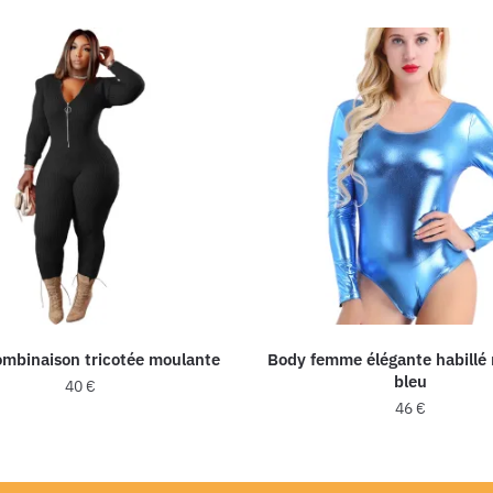
mbinaison tricotée moulante
Body femme élégante habillé 
bleu
40
€
46
€