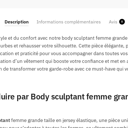
Description
Informations complémentaires
Avis
0
tyle et du confort avec notre body sculptant femme grande
rbes et rehausser votre silhouette. Cette pièce élégante, 
ication et praticité pour vous accompagner dans toutes vos 
ation d’un vêtement qui booste votre confiance et met en a
on de transformer votre garde-robe avec ce must-have qui v
uire par Body sculptant femme grand
ptant
femme grande taille en jersey élastique, une pièce un
Conçu pour s’adapter à toutes les formes, ce vêtement combi