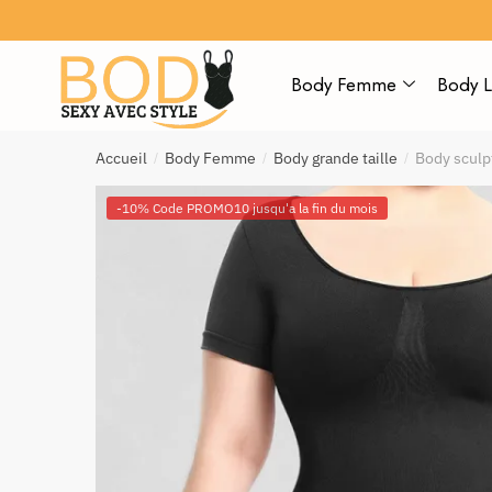
Body Femme
Body L
Accueil
Body Femme
Body grande taille
Body sculp
/
/
/
-10% Code PROMO10 jusqu'a la fin du mois