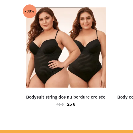
-38%
Bodysuit string dos nu bordure croisée
Body co
25
€
40
€