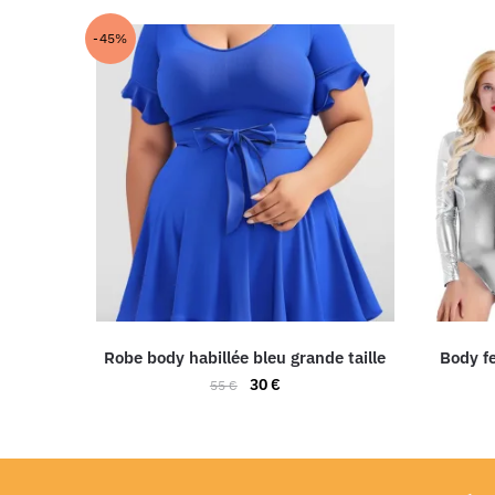
-45%
Robe body habillée bleu grande taille
Body f
30
€
55
€