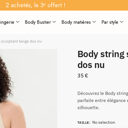
2 achetés, le 3ᵉ offert !
ingerie
Body Bustier
Body matières
Par style
g sculptant beige dos nu
Body string 
dos nu
35
€
Découvrez le Body string 
parfaite entre élégance 
silhouette.
No selection
TAILLE
: