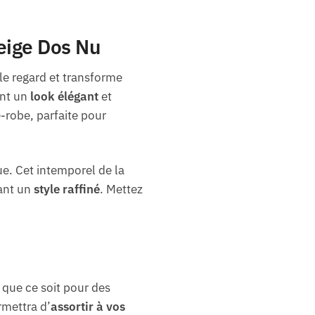
eige Dos Nu
le regard et transforme
ant un
look élégant
et
e-robe, parfaite pour
ue. Cet intemporel de la
vant un
style raffiné
. Mettez
 que ce soit pour des
rmettra d’
assortir à vos