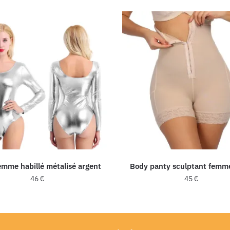
emme habillé métalisé argent
Body panty sculptant femm
46
€
45
€