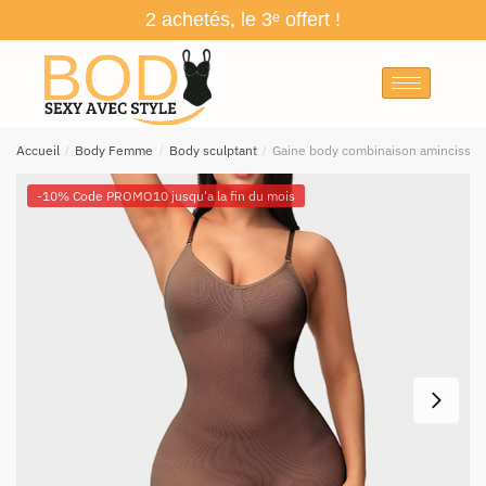
2 achetés, le 3ᵉ offert !
Accueil
/
Body Femme
/
Body sculptant
/
Gaine body combinaison amincissan
-10% Code PROMO10 jusqu'a la fin du mois