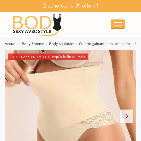
2 achetés, le 3ᵉ offert !
Accueil
/
Body Femme
/
Body sculptant
/
Culotte gainante amincissante
/
Str
-10% Code PROMO10 jusqu'a la fin du mois