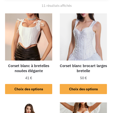
11 résultats affichés
Corset blanc à bretelles
Corset blanc brocart larges
nouées élégante
bretelle
41
€
50
€
Choix des options
Choix des options