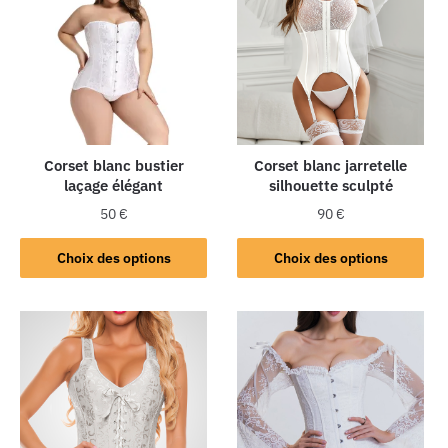
Corset blanc bustier
Corset blanc jarretelle
laçage élégant
silhouette sculpté
50
€
90
€
Choix des options
Choix des options