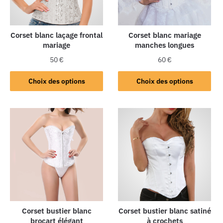
Corset blanc laçage frontal
Corset blanc mariage
mariage
manches longues
50
€
60
€
Choix des options
Choix des options
Corset bustier blanc
Corset bustier blanc satiné
brocart élégant
à crochets