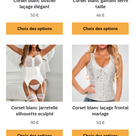
Corset blanc bustier
Corset blanc gainant serre
laçage élégant
taille
50
€
46
€
Choix des options
Choix des options
Corset blanc jarretelle
Corset blanc laçage frontal
silhouette sculpté
mariage
90
€
50
€
Choix des options
Choix des options