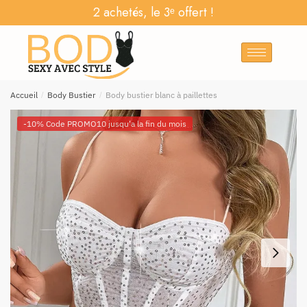
2 achetés, le 3ᵉ offert !
Accueil
/
Body Bustier
/
Body bustier blanc à paillettes
-10% Code PROMO10 jusqu'a la fin du mois