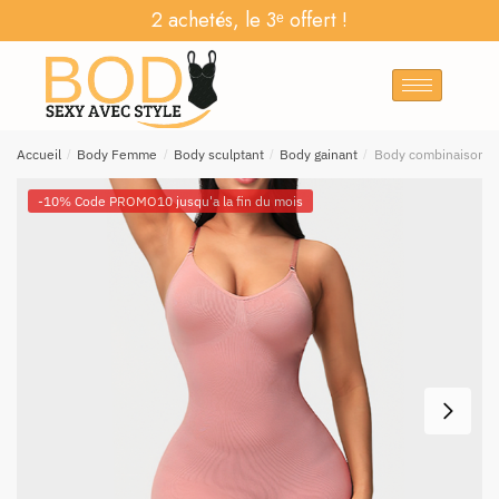
2 achetés, le 3ᵉ offert !
Accueil
/
Body Femme
/
Body sculptant
/
Body gainant
/
Body combinaison ga
-10% Code PROMO10 jusqu'a la fin du mois