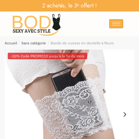
2 achetés, le 3ᵉ offert !
Accueil
/
Sans catégorie
/
Bande de cuisses en dentelle à fleurs
-10% Code PROMO10 jusqu'a la fin du mois