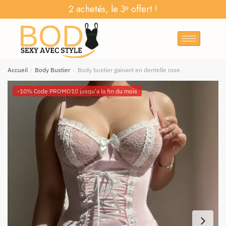
2 achetés, le 3ᵉ offert !
Accueil
/
Body Bustier
/
Body bustier gainant en dentelle rose
-10% Code PROMO10 jusqu'a la fin du mois