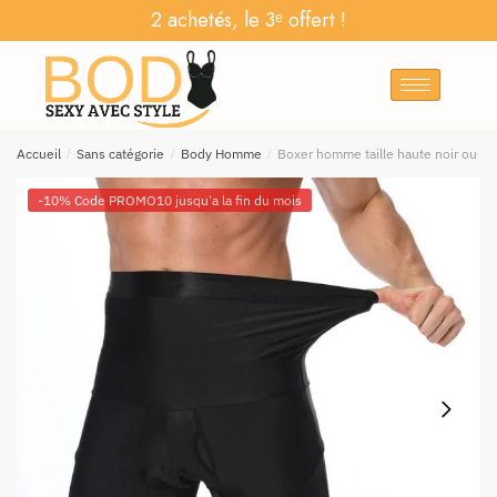
2 achetés, le 3ᵉ offert !
Accueil
/
Sans catégorie
/
Body Homme
/
Boxer homme taille haute noir ou bl
-10% Code PROMO10 jusqu'a la fin du mois