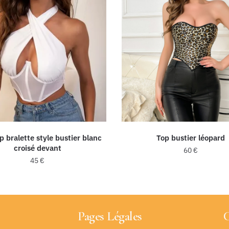
p bralette style bustier blanc
Top bustier léopard
croisé devant
60
€
45
€
Pages Légales
C