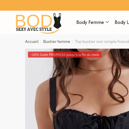
Body Femme
Body L
Accueil
Bustier femme
Top bustier noir simple froncé
/
/
-10% Code PROMO10 jusqu'a la fin du mois