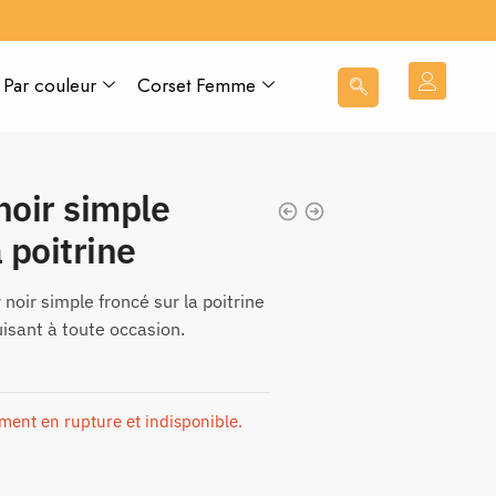
Par couleur
Corset Femme
noir simple
a poitrine
noir simple froncé sur la poitrine
uisant à toute occasion.
ement en rupture et indisponible.