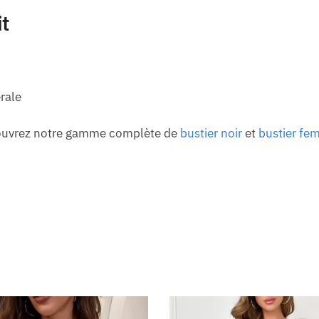
it
érale
écouvrez notre gamme complète de
bustier noir
et
bustier fe