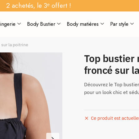
2 achetés, le 3ᵉ offert !
ingerie
Body Bustier
Body matières
Par style
 sur la poitrine
Top bustier 
froncé sur l
Découvrez le Top bustier 
pour un look chic et séd
Ce produit est actuell